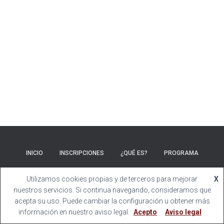
Ó
N
INICIO
INSCRIPCIONES
¿QUÉ ES?
PROGRAMA
SANTIAGO
ORGANIZACIÓN
PATRONATO
CONTACTO
Utilizamos cookies propias y de terceros para mejorar
X
nuestros servicios. Si continua navegando, consideramos que
Hestia | Desarrollado por
ThemeIsle
acepta su uso. Puede cambiar la configuración u obtener más
información en nuestro aviso legal.
Acepto
Aviso legal