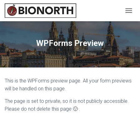
C
A
M
B
I
WPForms Preview
A
R
M
O
D
O
This is the WPForms preview page. All your form previews
D
E
will be handled on this page.
N
A
The page is set to private, so it is not publicly accessible.
V
Please do not delete this page 🙂 .
E
G
A
C
I